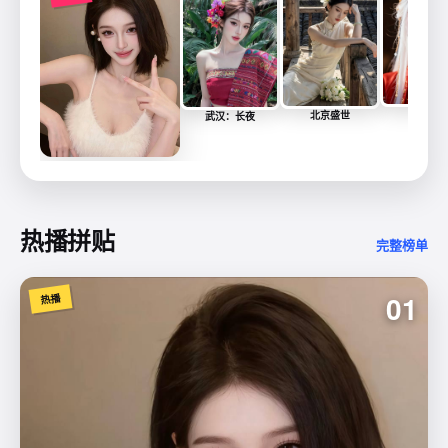
杭州盛
北京盛世
武汉：长夜
热播拼贴
完整榜单
01
热播