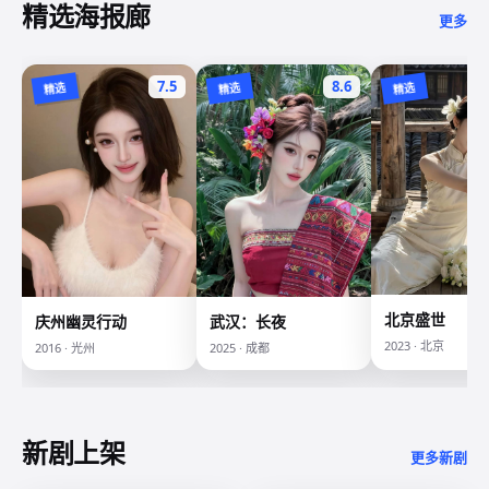
精选海报廊
更多
7.5
8.6
精选
精选
精选
北京盛世
庆州幽灵行动
武汉：长夜
2023
·
北京
2016
·
光州
2025
·
成都
新剧上架
更多新剧