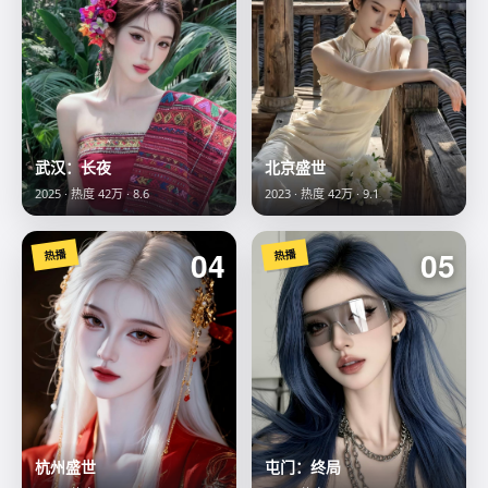
武汉：长夜
北京盛世
2025
· 热度
42万
·
8.6
2023
· 热度
42万
·
9.1
04
05
热播
热播
杭州盛世
屯门：终局